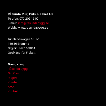
Råsunda Mur, Puts & Kakel AB
Telefon: 070-202 16 00
E-mail:
info@rasundabygg.se
Webb: www.rasundabygg.se
Tunnlandsvägen 16 BV
168 36 Bromma
Org.nr: 559011-3014
Godkänd för F-skatt
Navigering
Råsunda Bygg
Om Oss
Projekt
Kunder
KMA
Kontakt