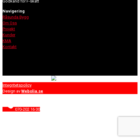
Godkänd för F-skatt
Navigering
Råsunda Bygg
Om Oss
Projekt
Kunder
KMA
Kontakt
Integritetspolicy
Design av
Webolia.se
070-202 16 00