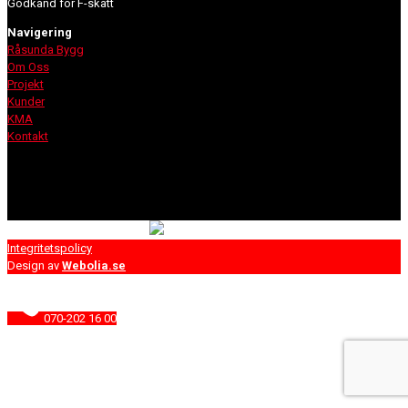
Godkänd för F-skatt
Navigering
Råsunda Bygg
Om Oss
Projekt
Kunder
KMA
Kontakt
Integritetspolicy
Design av
Webolia.se
070-202 16 00