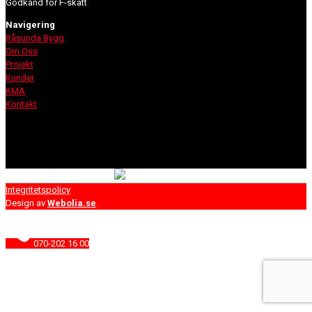
Godkänd för F-skatt
Navigering
Råsunda Bygg
Om Oss
Projekt
Kunder
KMA
Kontakt
Integritetspolicy
Design av
Webolia.se
070-202 16 00