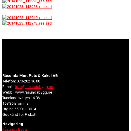
Råsunda Mur, Puts & Kakel AB
Telefon: 070-202 16 00
E-mail:
info@rasundabygg.se
Webb: www.rasundabygg.se
Tunnlandsvägen 16 BV
168 36 Bromma
Org.nr: 559011-3014
Godkänd för F-skatt
Navigering
Råsunda Bygg