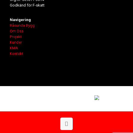
Godkänd för F-skatt
Navigering
Råsunda Bygg
Om Oss
Projekt
Kunder
KMA
Kontakt