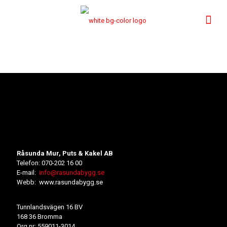
Råsunda Mur, Puts & Kakel AB
Telefon: 070-202 16 00
E-mail:
info@rasundabygg.se
Webb: www.rasundabygg.se
Tunnlandsvägen 16 BV
168 36 Bromma
Org.nr: 559011-3014