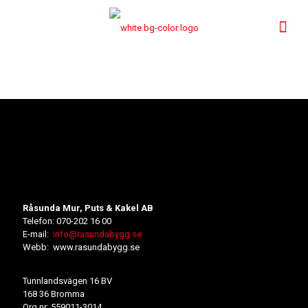
Råsunda Mur, Puts & Kakel AB
Telefon: 070-202 16 00
E-mail:
info@rasundabygg.se
Webb: www.rasundabygg.se
Tunnlandsvägen 16 BV
168 36 Bromma
Org.nr: 559011-3014