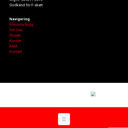
Godkänd för F-skatt
Navigering
Råsunda Bygg
Om Oss
Projekt
Kunder
KMA
Kontakt