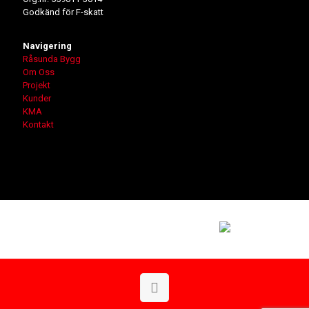
Godkänd för F-skatt
Navigering
Råsunda Bygg
Om Oss
Projekt
Kunder
KMA
Kontakt