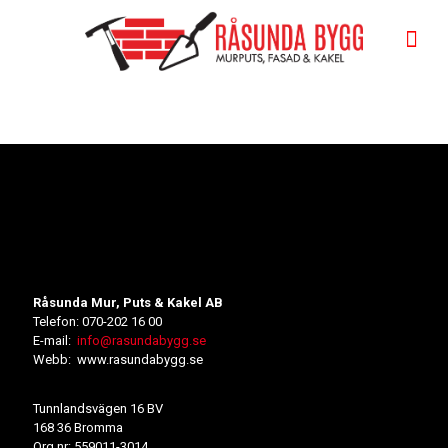
Råsunda Mur, Puts & Kakel AB
Telefon: 070-202 16 00
E-mail:
info@rasundabygg.se
Webb: www.rasundabygg.se
Tunnlandsvägen 16 BV
168 36 Bromma
Org.nr: 559011-3014