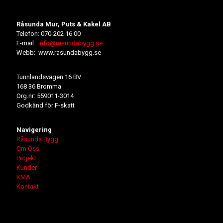
Råsunda Mur, Puts & Kakel AB
Telefon: 070-202 16 00
E-mail:
info@rasundabygg.se
Webb: www.rasundabygg.se
Tunnlandsvägen 16 BV
168 36 Bromma
Org.nr: 559011-3014
Godkänd för F-skatt
Navigering
Råsunda Bygg
Om Oss
Projekt
Kunder
KMA
Kontakt