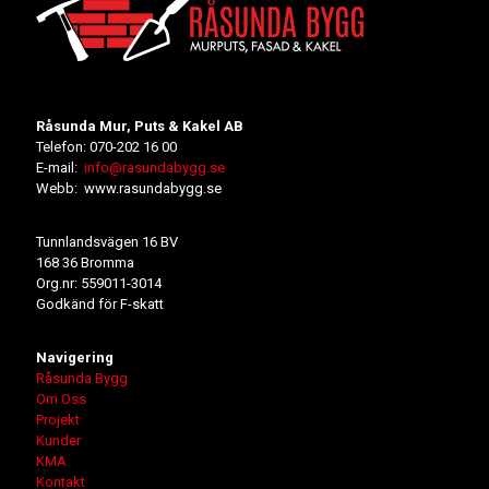
Råsunda Mur, Puts & Kakel AB
Telefon: 070-202 16 00
E-mail:
info@rasundabygg.se
Webb: www.rasundabygg.se
Tunnlandsvägen 16 BV
168 36 Bromma
Org.nr: 559011-3014
Godkänd för F-skatt
Navigering
Råsunda Bygg
Om Oss
Projekt
Kunder
KMA
Kontakt